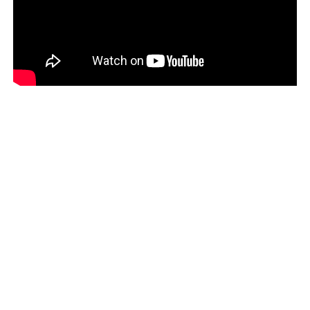
Over ons
Over deze site
Wie zijn wij
Cookiebeleid
Onze partners
Privacybeleid
Contact
Disclaimer
Arbeidsmigranten zijn mensen zoals jij en ik. Ze